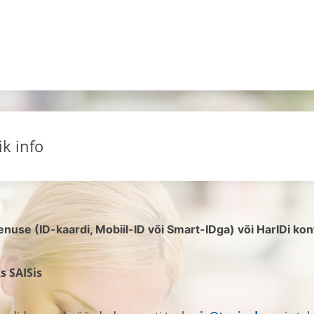
ik info
eenuse (ID-kaardi, Mobiil-ID või Smart-IDga) või HarIDi ko
s SAISis