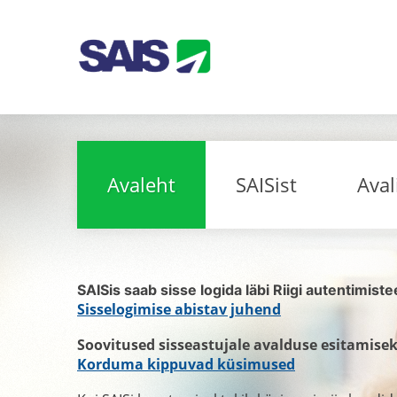
Avaleht
SAISist
Aval
SAISis saab sisse logida läbi Riigi autentimist
Sisselogimise abistav juhend
Soovitused sisseastujale avalduse esitamisek
Korduma kippuvad küsimused