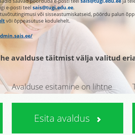
aadid saavad pöörduda
e-posti teel
sais@tugi.edu.ee
ja tel
ugi
e-posti teel
sais@tugi.edu.ee
.
võtutingimusi või sisseastumiskatseid, pöördu palun õppe
elt
või õppeasutuse kodulehelt
.
admin.sais.ee/
he avalduse täitmist välja valitud er
Avalduse esitamine on lihtne
Esita avaldus