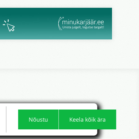
Nõustu
Keela kõik ära