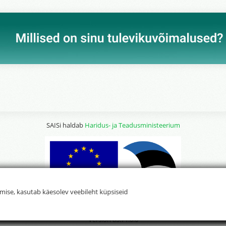
SAISi haldab
Haridus- ja Teadusministeerium
ise, kasutab käesolev veebileht küpsiseid
Version 85.71.0.0