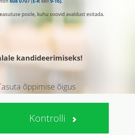
efon
608 0707
(
E-R
kell
9-16).
asutuse poole, kuhu soovid avaldust esitada.
ialale kandideerimiseks!
Tasuta õppimise õigus
Kontrolli