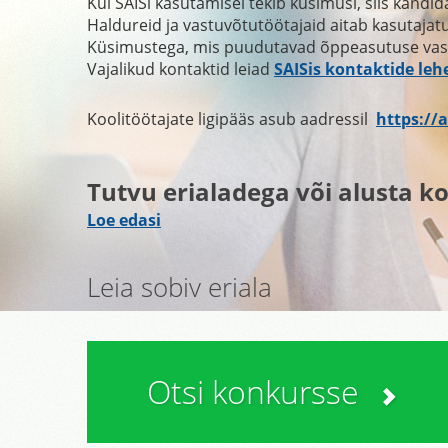
Kui SAISi kasutamisel tekib küsimusi, siis
kandid
H
aldureid ja vastuvõtutöötajaid aitab kasutajat
Küsimustega, mis puudutavad õppeasutuse vastu
Vajalikud kontaktid leiad
SAISis kontaktide leh
Koolitöötajate ligipääs asub aadressil
https://
Tutvu erialadega või alusta ko
Loe edasi
Leia sobiv eriala
Otsi konkursse