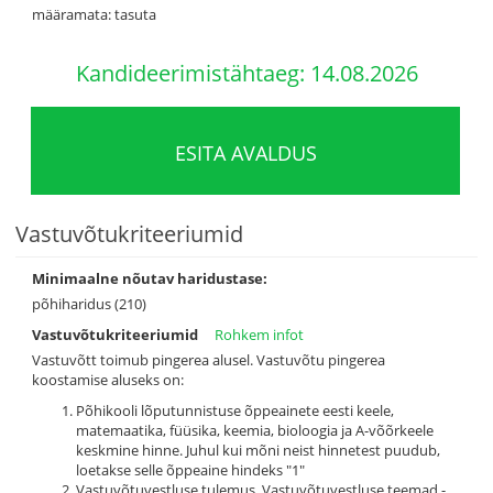
määramata: tasuta
Kandideerimistähtaeg: 14.08.2026
ESITA AVALDUS
Vastuvõtukriteeriumid
Minimaalne nõutav haridustase:
põhiharidus (210)
Vastuvõtukriteeriumid
Rohkem infot
Vastuvõtt toimub pingerea alusel. Vastuvõtu pingerea
koostamise aluseks on:
Põhikooli lõputunnistuse õppeainete eesti keele,
matemaatika, füüsika, keemia, bioloogia ja A-võõrkeele
keskmine hinne. Juhul kui mõni neist hinnetest puudub,
loetakse selle õppeaine hindeks "1"
Vastuvõtuvestluse tulemus. Vastuvõtuvestluse teemad -