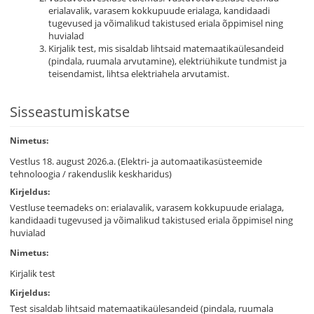
erialavalik, varasem kokkupuude erialaga, kandidaadi
tugevused ja võimalikud takistused eriala õppimisel ning
huvialad
Kirjalik test, mis sisaldab lihtsaid matemaatikaülesandeid
(pindala, ruumala arvutamine), elektriühikute tundmist ja
teisendamist, lihtsa elektriahela arvutamist.
Sisseastumiskatse
Nimetus:
Vestlus 18. august 2026.a. (Elektri- ja automaatikasüsteemide
tehnoloogia / rakenduslik keskharidus)
Kirjeldus:
Vestluse teemadeks on: erialavalik, varasem kokkupuude erialaga,
kandidaadi tugevused ja võimalikud takistused eriala õppimisel
ning
huvialad
Nimetus:
Kirjalik test
Kirjeldus:
Test sisaldab lihtsaid matemaatikaülesandeid (pindala, ruumala