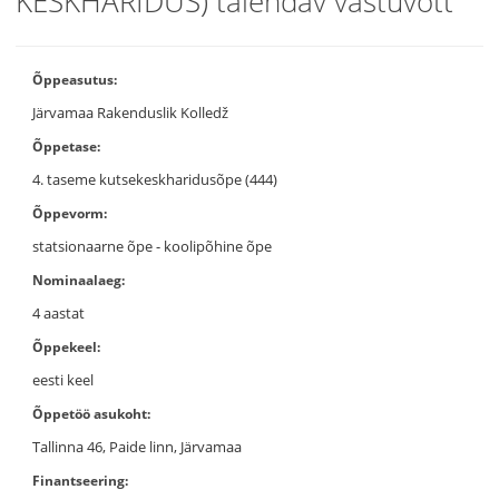
KESKHARIDUS) täiendav vastuvõtt
Õppeasutus:
Järvamaa Rakenduslik Kolledž
Õppetase:
4. taseme kutsekeskharidusõpe (444)
Õppevorm:
statsionaarne õpe - koolipõhine õpe
Nominaalaeg:
4 aastat
Õppekeel:
eesti keel
Õppetöö asukoht:
Tallinna 46, Paide linn, Järvamaa
Finantseering: