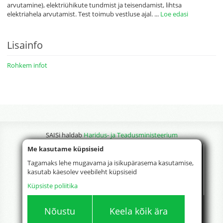
arvutamine), elektriühikute tundmist ja teisendamist, lihtsa
elektriahela arvutamist. Test toimub vestluse ajal.
...
Loe edasi
Lisainfo
Rohkem infot
SAISi haldab
Haridus- ja Teadusministeerium
Me kasutame küpsiseid
Tagamaks lehe mugavama ja isikupärasema kasutamise,
kasutab käesolev veebileht küpsiseid
Küpsiste poliitika
Nõustu
Keela kõik ära