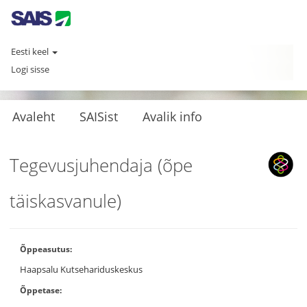
Eesti keel
Logi sisse
Avaleht
SAISist
Avalik info
Tegevusjuhendaja (õpe
täiskasvanule)
Õppeasutus:
Haapsalu Kutsehariduskeskus
Õppetase: