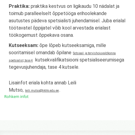
Praktika:
praktika kestvus on ligikaudu 10 nädalat ja
toimub paralleelselt õppetööga erihoolekande
asutustes pädeva spetsialisti juhendamisel. Juba erialal
töötavatel õppijatel võib kool arvestada erialast
töökogemust õppekava osana.
Kutseeksam:
õpe lõpeb kutseeksamiga, mille
sooritamisel omandab õpilane
Sotsiaal- ja tervishoiuvaldkonna
l
kutsekvalifikatsiooni spetsialiseerumisega
spetsialist, tase 4
i
tegevusjuhendaja, tase 4 kutsele.
n
k
o
p
Lisainfot eriala kohta annab Leili
e
n
Mutso,
.
s
leili.mutso@hkhk.edu.ee
o
Rohkem infot
n
n
e
w
p
a
g
e