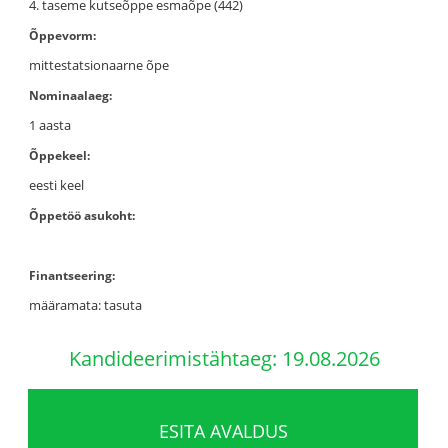
4. taseme kutseõppe esmaõpe (442)
Õppevorm:
mittestatsionaarne õpe
Nominaalaeg:
1 aasta
Õppekeel:
eesti keel
Õppetöö asukoht:
Finantseering:
määramata: tasuta
Kandideerimistähtaeg: 19.08.2026
ESITA AVALDUS