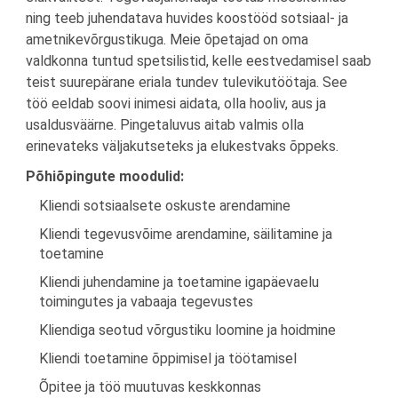
ning teeb juhendatava huvides koostööd sotsiaal- ja
ametnikevõrgustikuga. Meie õpetajad on oma
valdkonna tuntud spetsilistid, kelle eestvedamisel saab
teist suurepärane eriala tundev tulevikutöötaja. See
töö eeldab soovi inimesi aidata, olla hooliv, aus ja
usaldusväärne. Pingetaluvus aitab valmis olla
erinevateks väljakutseteks ja elukestvaks õppeks.
Põhiõpingute moodulid:
Kliendi sotsiaalsete oskuste arendamine
Kliendi tegevusvõime arendamine, säilitamine ja
toetamine
Kliendi juhendamine ja toetamine igapäevaelu
toimingutes ja vabaaja tegevustes
Kliendiga seotud võrgustiku loomine ja hoidmine
Kliendi toetamine õppimisel ja töötamisel
Õpitee ja töö muutuvas keskkonnas