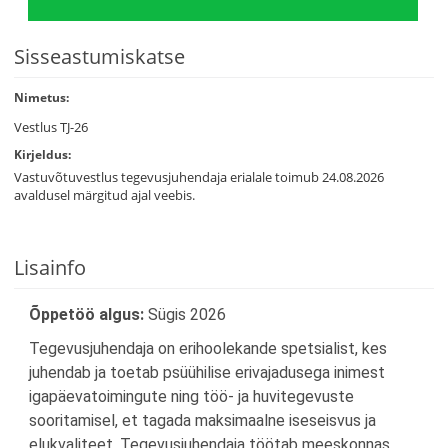
Sisseastumiskatse
Nimetus:
Vestlus TJ-26
Kirjeldus:
Vastuvõtuvestlus tegevusjuhendaja erialale toimub 24.08.2026
avaldusel märgitud ajal veebis.
Lisainfo
Õppetöö algus:
Sügis 2026
Tegevusjuhendaja on erihoolekande spetsialist, kes
juhendab ja toetab psüühilise erivajadusega inimest
igapäevatoimingute ning töö- ja huvitegevuste
sooritamisel, et tagada maksimaalne iseseisvus ja
elukvaliteet. Tegevusjuhendaja töötab meeskonnas