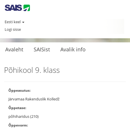
Eesti keel
Logi sisse
Avaleht
SAISist
Avalik info
Põhikool 9. klass
Õppeasutus:
Järvamaa Rakenduslik Kolledž
Õppetase:
põhiharidus (210)
Õppevorm: