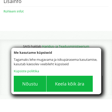
Lisainfo
Rohkem infot
SAISi haldab
Haridus- ja Teadusministeerium
Me kasutame küpsiseid
Tagamaks lehe mugavama ja isikupärasema kasutamise,
kasutab käesolev veebileht küpsiseid
Küpsiste poliitika
Nõustu
Keela kõik ära
Version 85.71.0.0