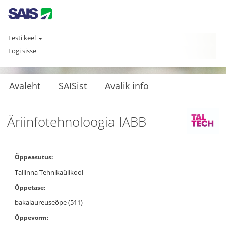
Eesti keel
Logi sisse
Avaleht
SAISist
Avalik info
Äriinfotehnoloogia IABB
Õppeasutus:
Tallinna Tehnikaülikool
Õppetase:
bakalaureuseõpe (511)
Õppevorm: