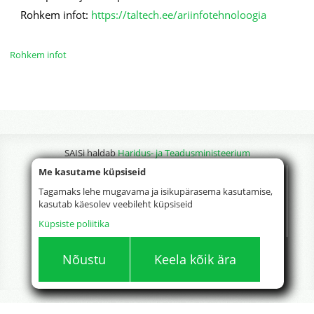
Rohkem infot:
https://taltech.ee/ariinfotehnoloogia
Rohkem infot
SAISi haldab
Haridus- ja Teadusministeerium
Me kasutame küpsiseid
Tagamaks lehe mugavama ja isikupärasema kasutamise,
kasutab käesolev veebileht küpsiseid
Küpsiste poliitika
Nõustu
Keela kõik ära
Version 85.71.0.0