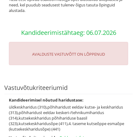
need, kel puudub seadusest tulenev õigus tasuta õpinguid
alustada.
Kandideerimistähtaeg: 06.07.2026
AVALDUSTE VASTUVÕTT ON LÕPPENUD
Vastuvõtukriteeriumid
Kandideerimisel nõutud haridustase:
üldkeskharidus (310),põhiharidust eeldav kutse- ja keskharidus
(313),põhiharidust eeldav keskeri-/tehnikumiharidus
(314),kutsekeskharidus põhihariduse baasil
(323),kutsekeskharidusõpe (411),4. taseme kutseõppe esmaõpe
(kutsekeskharidusõpe) (441)