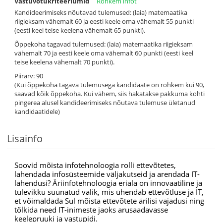
Vastuvõtukriteeriumid
Rohkem infot
Kandideerimiseks nõutavad tulemused: (laia) matemaatika
riigieksam vähemalt 60 ja eesti keele oma vähemalt 55 punkti
(eesti keel teise keelena vähemalt 65 punkti).
Õppekoha tagavad tulemused: (laia) matemaatika riigieksam
vähemalt 70 ja eesti keele oma vähemalt 60 punkti (eesti keel
teise keelena vähemalt 70 punkti).
Piirarv: 90
(Kui õppekoha tagava tulemusega kandidaate on rohkem kui 90,
saavad kõik õppekoha. Kui vähem, siis hakatakse pakkuma kohti
pingerea alusel kandideerimiseks nõutava tulemuse ületanud
kandidaatidele)
Lisainfo
Soovid mõista infotehnoloogia rolli ettevõtetes,
lahendada infosüsteemide väljakutseid ja arendada IT-
lahendusi? Äriinfotehnoloogia eriala on innovaatiline ja
tulevikku suunatud valik, mis ühendab ettevõtluse ja IT,
et võimaldada Sul mõista ettevõtete ärilisi vajadusi ning
tõlkida need IT-inimeste jaoks arusaadavasse
keelepruuki ja vastupidi.