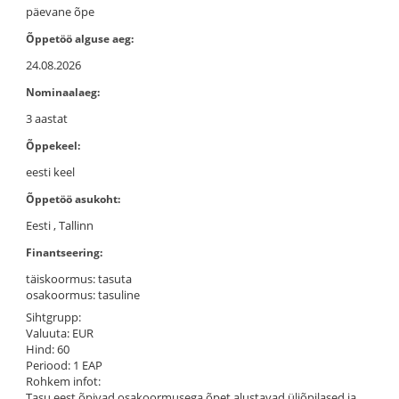
päevane õpe
Õppetöö alguse aeg:
24.08.2026
Nominaalaeg:
3 aastat
Õppekeel:
eesti keel
Õppetöö asukoht:
Eesti , Tallinn
Finantseering:
täiskoormus: tasuta
osakoormus: tasuline
Sihtgrupp
:
Valuuta
:
EUR
Hind
:
60
Periood
:
1 EAP
Rohkem infot
:
Tasu eest õpivad osakoormusega õpet alustavad üliõpilased ja