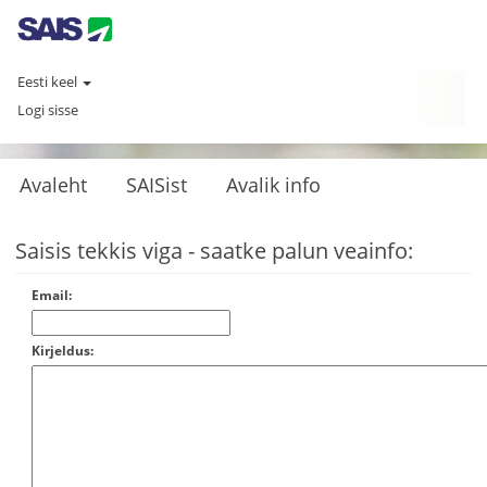
Eesti keel
Logi sisse
Avaleht
SAISist
Avalik info
Saisis tekkis viga - saatke palun veainfo:
Email:
Kirjeldus: