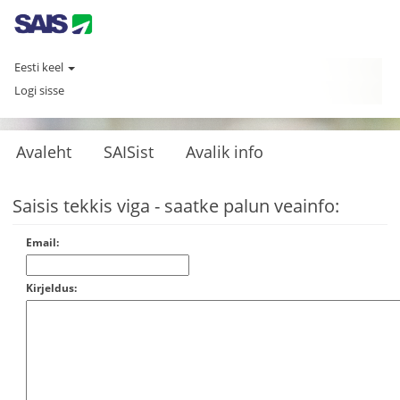
Eesti keel
Logi sisse
Avaleht
SAISist
Avalik info
Saisis tekkis viga - saatke palun veainfo:
Email:
Kirjeldus: