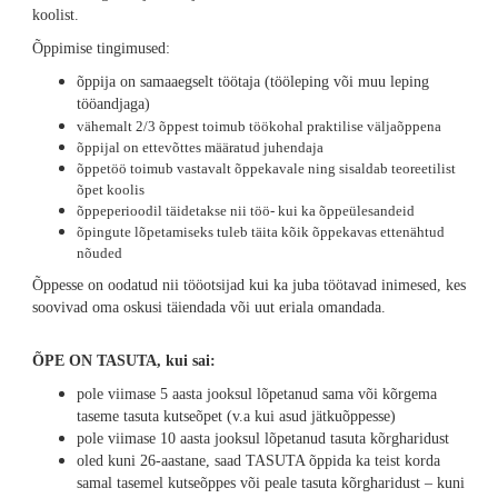
koolist.
Õppimise tingimused:
õppija on samaaegselt töötaja (tööleping või muu leping
tööandjaga)
vähemalt 2/3 õppest toimub töökohal praktilise väljaõppena
õppijal on ettevõttes määratud juhendaja
õppetöö toimub vastavalt õppekavale ning sisaldab teoreetilist
õpet koolis
õppeperioodil täidetakse nii töö- kui ka õppeülesandeid
õpingute lõpetamiseks tuleb täita kõik õppekavas ettenähtud
nõuded
Õppesse on oodatud nii tööotsijad kui ka juba töötavad inimesed, kes
soovivad oma oskusi täiendada või uut eriala omandada.
ÕPE ON TASUTA, kui sai:
pole viimase 5 aasta jooksul lõpetanud sama või kõrgema
taseme tasuta kutseõpet (v.a kui asud jätkuõppesse)
pole viimase 10 aasta jooksul lõpetanud tasuta kõrgharidust
oled kuni 26-aastane, saad TASUTA õppida ka teist korda
samal tasemel kutseõppes või peale tasuta kõrgharidust – kuni