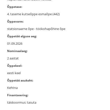
Õppetase:
4. taseme kutseõppe esmaõpe (442)
Õppevorm:
statsionaarne õpe - töökohapõhine õpe
Õppetöö alguse aeg:
01.09.2026
Nominaalaeg:
2 aastat
Õppekeel:
eesti keel
Õppetöö asukoht:
Kehtna
Finantseering:
täiskoormus: tasuta