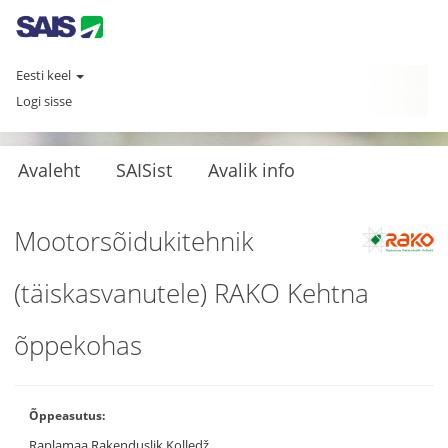
Eesti keel
Logi sisse
Avaleht
SAISist
Avalik info
Mootorsõidukitehnik
(täiskasvanutele) RAKO Kehtna
õppekohas
Õppeasutus:
Raplamaa Rakenduslik Kolledž