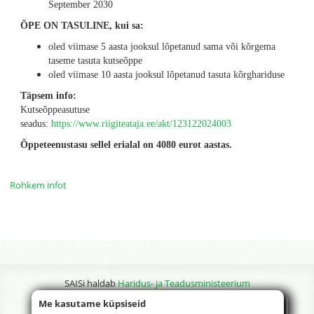
September 2030
ÕPE ON TASULINE, kui sa:
oled viimase 5 aasta jooksul lõpetanud sama või kõrgema
taseme tasuta kutseõppe
oled viimase 10 aasta jooksul lõpetanud tasuta kõrghariduse
Täpsem info:
Kutseõppeasutuse
seadus:
https://www.riigiteataja.ee/akt/123122024003
Õppeteenustasu sellel erialal on 4080 eurot aastas.
Rohkem infot
SAISi haldab
Haridus- ja Teadusministeerium
Me kasutame küpsiseid