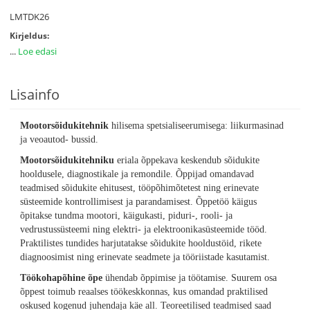
LMTDK26
Kirjeldus:
...
Loe edasi
Lisainfo
Mootorsõidukitehnik
hilisema spetsialiseerumisega: liikurmasinad
ja veoautod- bussid.
Mootorsõidukitehniku
eriala õppekava keskendub sõidukite
hooldusele, diagnostikale ja remondile. Õppijad omandavad
teadmised sõidukite ehitusest, tööpõhimõtetest ning erinevate
süsteemide kontrollimisest ja parandamisest. Õppetöö käigus
õpitakse tundma mootori, käigukasti, piduri-, rooli- ja
vedrustussüsteemi ning elektri- ja elektroonikasüsteemide tööd.
Praktilistes tundides harjutatakse sõidukite hooldustöid, rikete
diagnoosimist ning erinevate seadmete ja tööriistade kasutamist.
Töökohapõhine õpe
ühendab õppimise ja töötamise. Suurem osa
õppest toimub reaalses töökeskkonnas, kus omandad praktilised
oskused kogenud juhendaja käe all. Teoreetilised teadmised saad