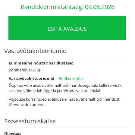
Kandideerimistähtaeg: 09.08.2026
ESITA AVALDUS
Vastuvõtukriteeriumid
Minimaalne nõutav haridustase:
põhiharidus (210)
Vastuvõtukriteeriumid
Rohkem infot
Õppima võib asuda vähemalt põhiharidusega isik, kelle tervislik
seisund võimaldab õppida ja töötada valitud erialal.
Vajaduse korral tuleb avaldusele lisada vähemalt põhiharidust
tõendav dokument.
Sisseastumiskatse
Nimetus: