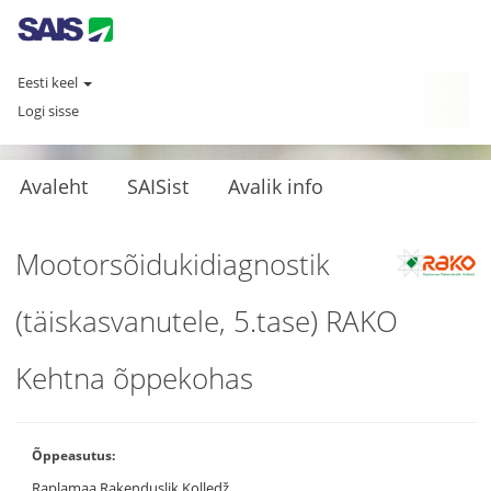
Eesti keel
Logi sisse
Avaleht
SAISist
Avalik info
Mootorsõidukidiagnostik
(täiskasvanutele, 5.tase) RAKO
Kehtna õppekohas
Õppeasutus:
Raplamaa Rakenduslik Kolledž