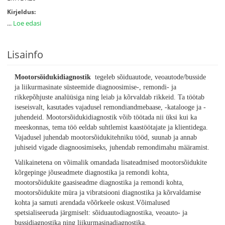
Kirjeldus:
...
Loe edasi
Lisainfo
Mootorsõidukidiagnostik
tegeleb sõiduautode, veoautode/busside
ja liikurmasinate süsteemide diagnoosimise-, remondi- ja
rikkepõhjuste analüüsiga ning leiab ja kõrvaldab rikkeid. Ta töötab
iseseisvalt, kasutades vajadusel remondiandmebaase, -katalooge ja -
juhendeid. Mootorsõidukidiagnostik võib töötada nii üksi kui ka
meeskonnas, tema töö eeldab suhtlemist kaastöötajate ja klientidega.
Vajadusel juhendab mootorsõidukitehniku tööd, suunab ja annab
juhiseid vigade diagnoosimiseks, juhendab remondimahu määramist.
Valikainetena on võimalik omandada lisateadmised mootorsõidukite
kõrgepinge jõuseadmete diagnostika ja remondi kohta,
mootorsõidukite gaasiseadme diagnostika ja remondi kohta,
mootorsõidukite müra ja vibratsiooni diagnostika ja kõrvaldamise
kohta ja samuti arendada võõrkeele oskust.
Võimalused
spetsialiseeruda järgmiselt: sõiduautodiagnostika, veoauto- ja
bussidiagnostika ning liikurmasinadiagnostika.