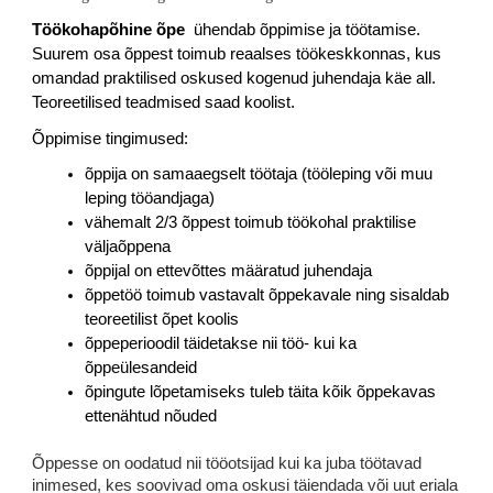
Töökohapõhine õpe
  ühendab õppimise ja töötamise. 
Suurem osa õppest toimub reaalses töökeskkonnas, kus 
omandad praktilised oskused kogenud juhendaja käe all. 
Teoreetilised teadmised saad koolist.
Õppimise tingimused:
õppija on samaaegselt töötaja (tööleping või muu 
leping tööandjaga)
vähemalt 2/3 õppest toimub töökohal praktilise 
väljaõppena
õppijal on ettevõttes määratud juhendaja
õppetöö toimub vastavalt õppekavale ning sisaldab 
teoreetilist õpet koolis
õppeperioodil täidetakse nii töö- kui ka 
õppeülesandeid
õpingute lõpetamiseks tuleb täita kõik õppekavas 
ettenähtud nõuded
Õppesse on oodatud nii tööotsijad kui ka juba töötavad 
inimesed, kes soovivad oma oskusi täiendada või uut eriala 