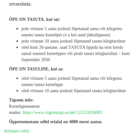
omandada.
ÕPE ON TASUTA, kui sai:
pole viimase 5 aasta jooksul lõpetanud sama või kõrgema
taseme tasuta kutseõpet (v.a kui asud jätkuõppesse)
pole viimase 10 aasta jooksul lõpetanud tasuta kõrgharidust
oled kuni 26-aastane, saad TASUTA õppida ka teist korda
samal tasemel kutseõppes või peale tasuta kõrgharidust – kuni
September 2030
ÕPE ON TASULINE, kui sa:
oled viimase 5 aasta jooksul lõpetanud sama või kõrgema
taseme tasuta kutseõppe
oled viimase 10 aasta jooksul lõpetanud tasuta kõrghariduse
Täpsem info:
Kutseõppeasutuse
seadus:
https://www.riigiteataja.ee/akt/123122024003
Õppeteenustasu sellel erialal on 4080 eurot aastas.
Rohkem infot