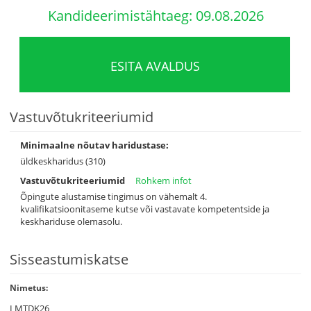
Kandideerimistähtaeg: 09.08.2026
ESITA AVALDUS
Vastuvõtukriteeriumid
Minimaalne nõutav haridustase:
üldkeskharidus (310)
Vastuvõtukriteeriumid
Rohkem infot
Õpingute alustamise tingimus on vähemalt 4.
kvalifikatsioonitaseme kutse või vastavate kompetentside ja
keskhariduse olemasolu.
Sisseastumiskatse
Nimetus:
LMTDK26