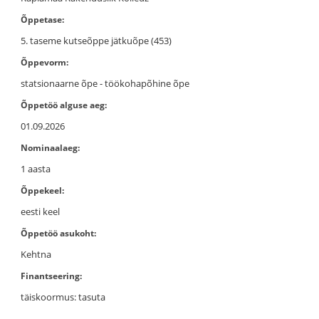
Õppetase:
5. taseme kutseõppe jätkuõpe (453)
Õppevorm:
statsionaarne õpe - töökohapõhine õpe
Õppetöö alguse aeg:
01.09.2026
Nominaalaeg:
1 aasta
Õppekeel:
eesti keel
Õppetöö asukoht:
Kehtna
Finantseering:
täiskoormus: tasuta