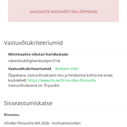
AVALDUSTE VASTUVÕTT ON LÕPPENUD
Vastuvõtukriteeriumid
Minimaalne nõutav haridustase:
rakenduskõrgharidusõpe (514)
Vastuvõtukriteeriumid
Rohkem infot
Õppekava, vastuvõtueksami sisu ja hindamise kohta loe eriala
kodulehelt:
https://www.tlu.ee/ht/vordlev-filosoofia
Vastuvõtulävend on 70 punkti.
Sisseastumiskatse
Nimetus:
Võrdlev filosoofia MA 2026 - motivatsioonikiri