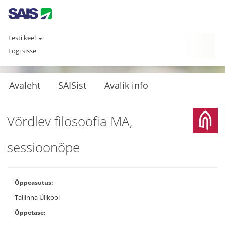
Eesti keel
Logi sisse
Avaleht
SAISist
Avalik info
Võrdlev filosoofia MA,
sessioonõpe
Õppeasutus:
Tallinna Ülikool
Õppetase: