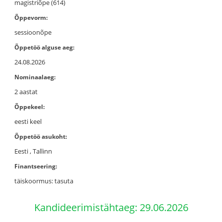
magistriõpe (614)
Õppevorm:
sessioonõpe
Õppetöö alguse aeg:
24.08.2026
Nominaalaeg:
2 aastat
Õppekeel:
eesti keel
Õppetöö asukoht:
Eesti , Tallinn
Finantseering:
täiskoormus: tasuta
Kandideerimistähtaeg: 29.06.2026