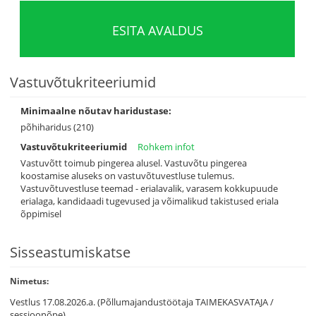
ESITA AVALDUS
Vastuvõtukriteeriumid
Minimaalne nõutav haridustase:
põhiharidus (210)
Vastuvõtukriteeriumid
Rohkem infot
Vastuvõtt toimub pingerea alusel. Vastuvõtu pingerea
koostamise aluseks on vastuvõtuvestluse tulemus.
Vastuvõtuvestluse teemad - erialavalik, varasem kokkupuude
erialaga, kandidaadi tugevused ja võimalikud takistused eriala
õppimisel
Sisseastumiskatse
Nimetus:
Vestlus 17.08.2026.a. (Põllumajandustöötaja TAIMEKASVATAJA /
sessioonõpe)