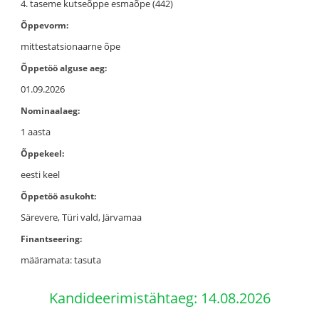
4. taseme kutseõppe esmaõpe (442)
Õppevorm:
mittestatsionaarne õpe
Õppetöö alguse aeg:
01.09.2026
Nominaalaeg:
1 aasta
Õppekeel:
eesti keel
Õppetöö asukoht:
Särevere, Türi vald, Järvamaa
Finantseering:
määramata: tasuta
Kandideerimistähtaeg: 14.08.2026