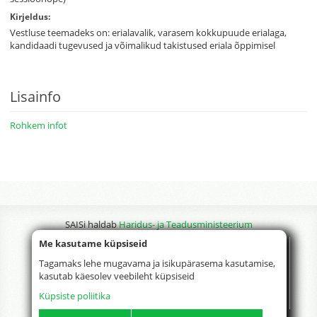
Kirjeldus:
Vestluse teemadeks on: erialavalik, varasem kokkupuude erialaga,
kandidaadi tugevused ja võimalikud takistused eriala õppimisel
Lisainfo
Rohkem infot
SAISi haldab
Haridus- ja Teadusministeerium
Me kasutame küpsiseid
Tagamaks lehe mugavama ja isikupärasema kasutamise,
kasutab käesolev veebileht küpsiseid
Küpsiste poliitika