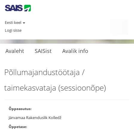
Eesti keel
Logi sisse
Avaleht
SAISist
Avalik info
Põllumajandustöötaja /
taimekasvataja (sessioonõpe)
Õppeasutus:
Järvamaa Rakenduslik Kolledž
Õppetase: