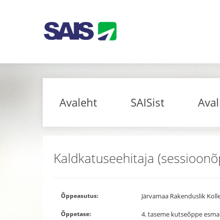
Avaleht
SAISist
Aval
Kaldkatuseehitaja (sessioonõ
Õppeasutus:
Järvamaa Rakenduslik Koll
Õppetase:
4. taseme kutseõppe esma