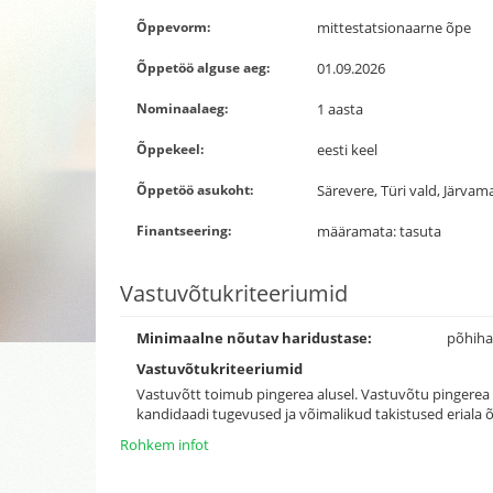
Õppevorm:
mittestatsionaarne õpe
Õppetöö alguse aeg:
01.09.2026
Nominaalaeg:
1 aasta
Õppekeel:
eesti keel
Õppetöö asukoht:
Särevere, Türi vald, Järvam
Finantseering:
määramata: tasuta
Vastuvõtukriteeriumid
Minimaalne nõutav haridustase:
põhiha
Vastuvõtukriteeriumid
Vastuvõtt toimub pingerea alusel. Vastuvõtu pingerea
kandidaadi tugevused ja võimalikud takistused eriala 
Rohkem infot