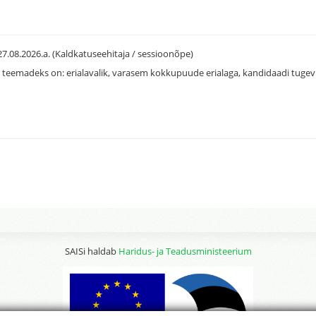
27.08.2026.a. (Kaldkatuseehitaja / sessioonõpe)
 teemadeks on: erialavalik, varasem kokkupuude erialaga, kandidaadi tugevu
SAISi haldab
Haridus- ja Teadusministeerium