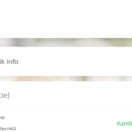
ik info
pe)
edž
Kandi
õpe (442)