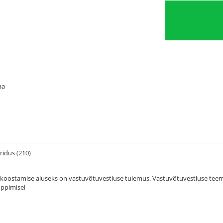
aa
ridus (210)
 koostamise aluseks on vastuvõtuvestluse tulemus. Vastuvõtuvestluse teema
õppimisel